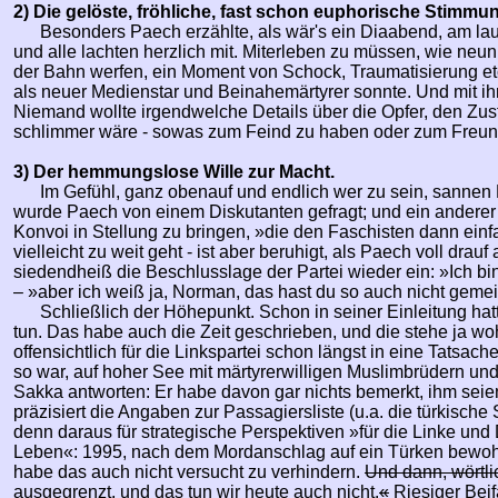
2) Die gelöste, fröhliche, fast schon euphorische Stimm
Besonders Paech erzählte, als wär's ein Diaabend, am la
und alle lachten herzlich mit. Miterleben zu müssen, wie neu
der Bahn werfen, ein Moment von Schock, Traumatisierung etc
als neuer Medienstar und Beinahemärtyrer sonnte. Und mit ihm
Niemand wollte irgendwelche Details über die Opfer, den Zust
schlimmer wäre - sowas zum Feind zu haben oder zum Freun
3) Der hemmungslose Wille zur Macht.
Im Gefühl, ganz obenauf und endlich wer zu sein, sanne
wurde Paech von einem Diskutanten gefragt; und ein anderer 
Konvoi in Stellung zu bringen, »die den Faschisten dann einfa
vielleicht zu weit geht - ist aber beruhigt, als Paech voll drau
siedendheiß die Beschlusslage der Partei wieder ein: »Ich b
– »aber ich weiß ja, Norman, das hast du so auch nicht gemei
Schließlich der Höhepunkt. Schon in seiner Einleitung hat
tun. Das habe auch die Zeit geschrieben, und die stehe ja woh
offensichtlich für die Linkspartei schon längst in eine Tatsa
so war, auf hoher See mit märtyrerwilligen Muslimbrüdern un
Sakka antworten: Er habe davon gar nichts bemerkt, ihm seie
präzisiert die Angaben zur Passagiersliste (u.a. die türkische
denn daraus für strategische Perspektiven »für die Linke un
Leben«: 1995, nach dem Mordanschlag auf ein Türken bewohn
habe das auch nicht versucht zu verhindern.
Und dann, wörtli
ausgegrenzt, und das tun wir heute auch nicht.
«
Riesiger Beifa