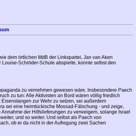
ssum
ie dem örtlichen MdB der Linkspartei, Jan van Aken
r Louise-Schröder-Schule abspielte, konnte selbst den
che Propaganda zu vernehmen gewesen wäre. Insbesondere Paech
h zu tun: Alle Aktivisten an Bord wären völlig friedlich
it Eisenstangen zur Wehr zu setzen, sei außerdem
ra sei eine heimtückische Mossad-Fälschung - und zeige,
 Annahme der Hilfslieferungen zu verweigern, solange Israel
 weiter, und so weiter. Und selbst als Paech von
nach, ob er da nicht in der Aufregung zwei Sachen