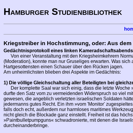
Hamburger Studienbibliothek
ho
Kriegstreiber in Hochstimmung, oder: Aus dem
Gedächtnisprotokoll eines linken Kameradschaftsabends
Von einer Veranstaltung mit den Kriegsheimkehrern Norm
(Moderation), konnte man nur Gruseliges erwarten. Was sich 
Hartgesottensten einen Schauer über den Rücken jagen.
Am unheimlichsten blieben drei Aspekte im Gedächtnis:
1) Die völlige Gleichschaltung aller Beteiligten bei gleichz
Der komplette Saal war sich einig, dass die letzte Woch
durfte den Satz vom zu vermeidenden Widerspruch so viel mit F
gewesen, die angeblich verletzten israelischen Soldaten hät
jedermanns gutes Recht. Ein ihm »vom 'Monitor' zugespielte
falls doch echt, außerdem nur harmloses maritimes Werkzeug.
nicht gleich die Blockade ganz einstellt. Freiheit ist das hö
»Paintbulletpumpguns« schwadronierte, mit denen die Israelis
durcheinanderbringe.