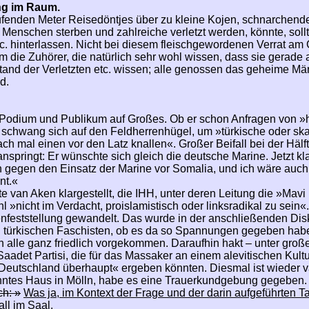
ung im Raum.
ufenden Meter Reisedöntjes über zu kleine Kojen, schnarchend
n Menschen sterben und zahlreiche verletzt werden, könnte, sol
. hinterlassen. Nicht bei diesem fleischgewordenen Verrat am G
 die Zuhörer, die natürlich sehr wohl wissen, dass sie gerade 
and der Verletzten etc. wissen; alle genossen das geheime Märt
d.
n Podium und Publikum auf Großes. Ob er schon Anfragen von
schwang sich auf den Feldherrenhügel, um »türkische oder ska
ch mal einen vor den Latz knallen«. Großer Beifall bei der Hälft
f anspringt: Er wünschte sich gleich die deutsche Marine. Jetzt kl
in gegen den Einsatz der Marine vor Somalia, und ich wäre au
nt.«
te van Aken klargestellt, die IHH, unter deren Leitung die »Mav
l »nicht im Verdacht, proislamistisch oder linksradikal zu sein
chenfeststellung gewandelt. Das wurde in der anschließenden Dis
d türkischen Faschisten, ob es da so Spannungen gegeben habe o
n alle ganz friedlich vorgekommen. Daraufhin hakt – unter groß
 Saadet Partisi, die für das Massaker an einem alevitischen Kultu
d Deutschland überhaupt« ergeben könnten. Diesmal ist wieder 
tes Haus in Mölln, habe es eine Trauerkundgebung gegeben. 
ch: »
Was ja, im Kontext der Frage und der darin aufgeführten Ta
ll im Saal.