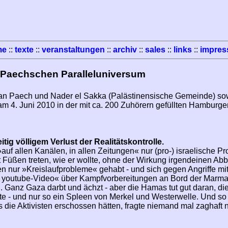
me
::
texte
::
veranstaltungen
::
archiv
::
sales
::
links
::
impre
 Paechschen Paralleluniversum
an Paech und Nader el Sakka (Palästinensische Gemeinde) sow
am 4. Juni 2010 in der mit ca. 200 Zuhörern gefüllten Hamburge
eitig völligem Verlust der Realitätskontrolle.
e »auf allen Kanälen, in allen Zeitungen« nur (pro-) israelis
üßen treten, wie er wollte, ohne der Wirkung irgendeinen Abbruc
ten nur »Kreislaufprobleme« gehabt - und sich gegen Angriffe m
s youtube-Video« über Kampfvorbereitungen an Bord der Marma
 Ganz Gaza darbt und ächzt - aber die Hamas tut gut daran, die
chste - und nur so ein Spleen von Merkel und Westerwelle. Und so
 die Aktivisten erschossen hätten, fragte niemand mal zaghaft 