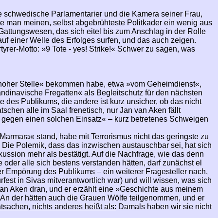
e schwedische Parlamentarier und die Kamera seiner Frau,
lte man meinen, selbst abgebrühteste Politkader ein wenig aus
attungswesen, das sich eitel bis zum Anschlag in der Rolle
auf einer Welle des Erfolges surfen, und das auch zeigen.
yrer-Motto: »9 Tote - yes! Strike!« Schwer zu sagen, was
 »hoher Stelle« bekommen habe, etwa »vom Geheimdienst«,
ndinavische Fregatten« als Begleitschutz für den nächsten
e des Publikums, die andere ist kurz unsicher, ob das nicht
atschen alle im Saal frenetisch, nur Jan van Aken fällt
ch gegen einen solchen Einsatz« – kurz betretenes Schweigen
i Marmara« stand, habe mit Terrorismus nicht das geringste zu
«. Die Polemik, dass das inzwischen austauschbar sei, hat sich
kussion mehr als bestätigt. Auf die Nachfrage, wie das denn
der alle sich bestens verstanden hätten, darf zunächst el
er Empörung des Publikums – ein weiterer Fragesteller nach,
rfest in Sivas mitverantwortlich war) und will wissen, was sich
van Aken dran, und er erzählt eine »Geschichte aus meinem
An der hätten auch die Grauen Wölfe teilgenommen, und er
tsachen, nichts anderes heißt als:
Damals haben wir sie nicht